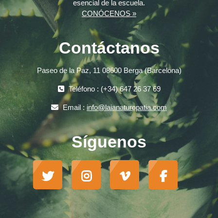
esencial de la escuela.
CONÓCENOS »
Contáctanos
Paseo de la Paz, 11 08600 Berga (Barcelona)
Teléfono : (+34) 647 26 37 69
Email :
info@laianaturopatia.com
Síguenos